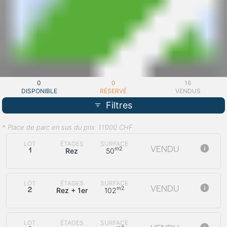
0
0
16
DISPONIBLE
RÉSERVÉ
VENDUS
Filtres
* Place de parc en sus du prix: 11’000 CHF
LOT
ÉTAGES
SURFACE
VENDU
m2
Rez
50
1
LOT
ÉTAGES
SURFACE
VENDU
m2
Rez + 1er
102
2
LOT
ÉTAGES
SURFACE